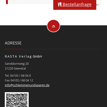
Bestellanfrage
ADRESSE
R A S T A V e r l a g GmbH
Sanddornweg 20
21220 Seevetal
Tel. 04105 / 68 04 0
Fax 04105 / 68 04 12
info@schlemmenundsparen.de